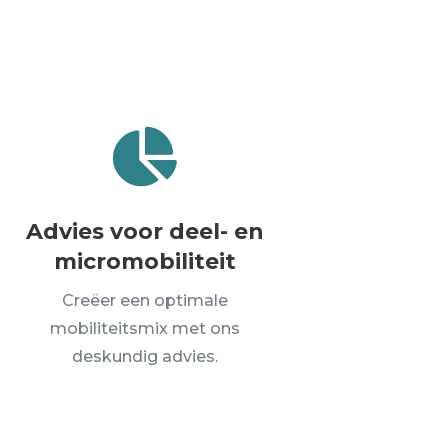

Advies voor deel- en
micromobiliteit
Creëer een optimale
mobiliteitsmix met ons
deskundig advies.