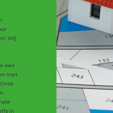
r
oor
n. Wij
m een
ren met
 Onze
en
male
lfs in